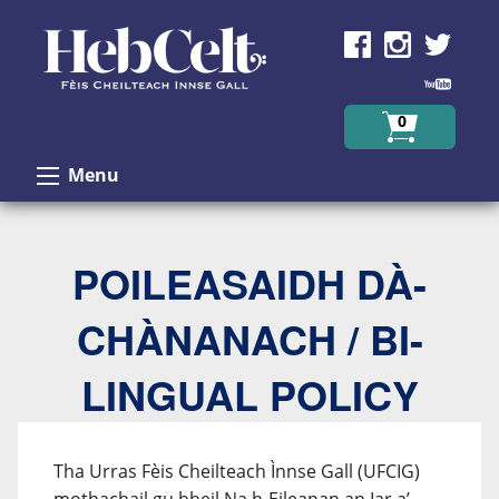
Skip to Content
0
Menu
POILEASAIDH DÀ-
CHÀNANACH / BI-
LINGUAL POLICY
Tha Urras Fèis Cheilteach Ìnnse Gall (UFCIG)