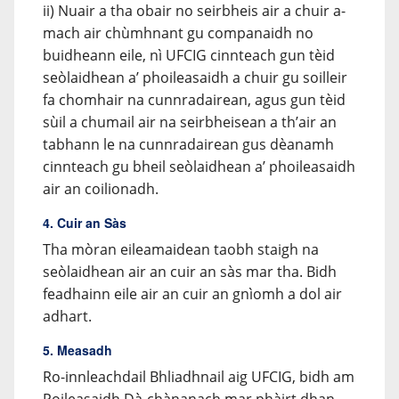
ii) Nuair a tha obair no seirbheis air a chuir a-
mach air chùmhnant gu companaidh no
buidheann eile, nì UFCIG cinnteach gun tèid
seòlaidhean a’ phoileasaidh a chuir gu soilleir
fa chomhair na cunnradairean, agus gun tèid
sùil a chumail air na seirbheisean a th’air an
tabhann le na cunnradairean gus dèanamh
cinnteach gu bheil seòlaidhean a’ phoileasaidh
air an coilionadh.
4. Cuir an Sàs
Tha mòran eileamaidean taobh staigh na
seòlaidhean air an cuir an sàs mar tha. Bidh
feadhainn eile air an cuir an gnìomh a dol air
adhart.
5. Measadh
Ro-innleachdail Bhliadhnail aig UFCIG, bidh am