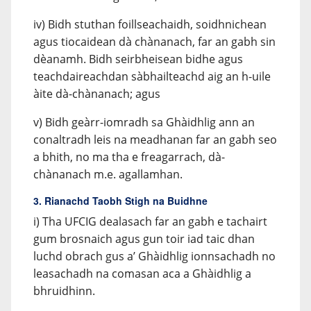
iv) Bidh stuthan foillseachaidh, soidhnichean
agus tiocaidean dà chànanach, far an gabh sin
dèanamh. Bidh seirbheisean bidhe agus
teachdaireachdan sàbhailteachd aig an h-uile
àite dà-chànanach; agus
v) Bidh geàrr-iomradh sa Ghàidhlig ann an
conaltradh leis na meadhanan far an gabh seo
a bhith, no ma tha e freagarrach, dà-
chànanach m.e. agallamhan.
3. Rianachd Taobh Stigh na Buidhne
i) Tha UFCIG dealasach far an gabh e tachairt
gum brosnaich agus gun toir iad taic dhan
luchd obrach gus a’ Ghàidhlig ionnsachadh no
leasachadh na comasan aca a Ghàidhlig a
bhruidhinn.