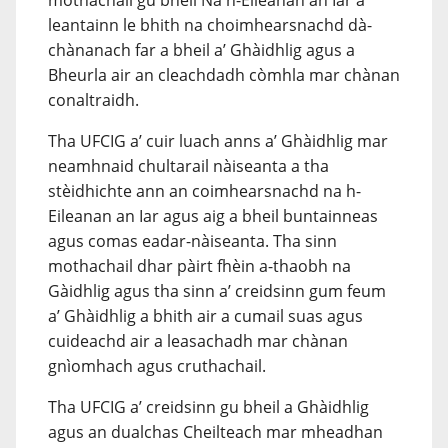
mothachail gu bheil Na h-Eileanan an Iar a’
leantainn le bhith na choimhearsnachd dà-
chànanach far a bheil a’ Ghàidhlig agus a
Bheurla air an cleachdadh còmhla mar chànan
conaltraidh.
Tha UFCIG a’ cuir luach anns a’ Ghàidhlig mar
neamhnaid chultarail nàiseanta a tha
stèidhichte ann an coimhearsnachd na h-
Eileanan an Iar agus aig a bheil buntainneas
agus comas eadar-nàiseanta. Tha sinn
mothachail dhar pàirt fhèin a-thaobh na
Gàidhlig agus tha sinn a’ creidsinn gum feum
a’ Ghàidhlig a bhith air a cumail suas agus
cuideachd air a leasachadh mar chànan
gnìomhach agus cruthachail.
Tha UFCIG a’ creidsinn gu bheil a Ghàidhlig
agus an dualchas Cheilteach mar mheadhan