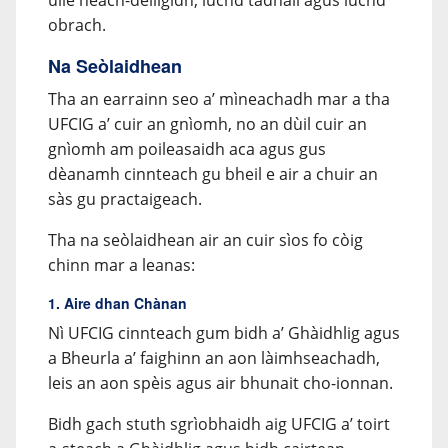
uile neach-dèiligidh, luchd tadhail agus luchd
obrach.
Na Seòlaidhean
Tha an earrainn seo a’ mìneachadh mar a tha
UFCIG a’ cuir an gnìomh, no an dùil cuir an
gnìomh am poileasaidh aca agus gus
dèanamh cinnteach gu bheil e air a chuir an
sàs gu practaigeach.
Tha na seòlaidhean air an cuir sìos fo còig
chinn mar a leanas:
1. Aire dhan Chànan
Nì UFCIG cinnteach gum bidh a’ Ghàidhlig agus
a Bheurla a’ faighinn an aon làimhseachadh,
leis an aon spèis agus air bhunait cho-ionnan.
Bidh gach stuth sgrìobhaidh aig UFCIG a’ toirt