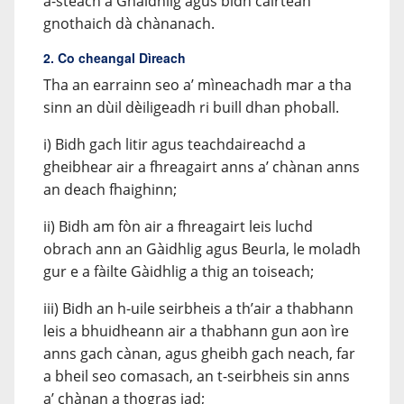
a-steach a Ghàidhlig agus bidh cairtean
gnothaich dà chànanach.
2. Co cheangal Dìreach
Tha an earrainn seo a’ mìneachadh mar a tha
sinn an dùil dèiligeadh ri buill dhan phoball.
i) Bidh gach litir agus teachdaireachd a
gheibhear air a fhreagairt anns a’ chànan anns
an deach fhaighinn;
ii) Bidh am fòn air a fhreagairt leis luchd
obrach ann an Gàidhlig agus Beurla, le moladh
gur e a fàilte Gàidhlig a thig an toiseach;
iii) Bidh an h-uile seirbheis a th’air a thabhann
leis a bhuidheann air a thabhann gun aon ìre
anns gach cànan, agus gheibh gach neach, far
a bheil seo comasach, an t-seirbheis sin anns
a’ chànan a thogras iad;