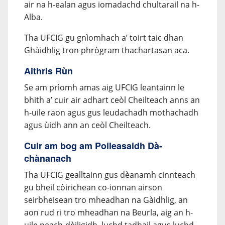
air na h-ealan agus iomadachd chultarail na h-
Alba.
Tha UFCIG gu gnìomhach a’ toirt taic dhan
Ghàidhlig tron phrògram thachartasan aca.
Aithris Rùn
Se am prìomh amas aig UFCIG leantainn le
bhith a’ cuir air adhart ceòl Cheilteach anns an
h-uile raon agus gus leudachadh mothachadh
agus ùidh ann an ceòl Cheilteach.
Cuir am bog am Poileasaidh Dà-
chànanach
Tha UFCIG gealltainn gus dèanamh cinnteach
gu bheil còirichean co-ionnan airson
seirbheisean tro mheadhan na Gàidhlig, an
aon rud ri tro mheadhan na Beurla, aig an h-